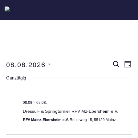
08.08.2026
V
V
SUCHE
TAG
e
e
D
Ganztägig
r
r
a
a
a
t
n
n
u
s
08.08.
-
09.08.
s
t
m
Dressur- & Springturnier RFV Mz-Ebersheim e.V.
a
t
w
RFV Mainz-Ebersheim e.V.
Reiterweg 15, 55129 Mainz
l
ä
a
t
h