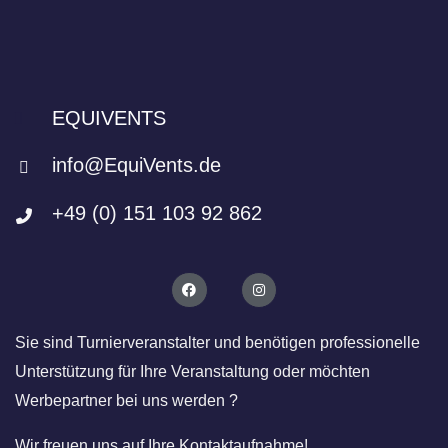
A
a
n
t
s
i
o
i
n
EQUIVENTS
c
h
info@EquiVents.de
t
e
+49 (0) 151 103 92 862
n
,
N
a
Sie sind Turnierveranstalter und benötigen professionelle
v
Unterstützung für Ihre Veranstaltung oder möchten
i
Werbepartner bei uns werden ?
g
Wir freuen uns auf Ihre Kontaktaufnahme!