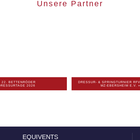
Unsere Partner
«
22. BETTENRÖDER
DRESSUR- & SPRINGTURNIER RF
DRESSURTAGE 2026
MZ-EBERSHEIM E.V.
EQUIVENTS