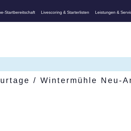
ne-Startbereitschaft
Livescoring & Starterlisten
Leistungen & Servi
surtage / Wintermühle Neu-