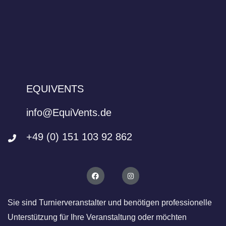
t
a
l
t
u
n
g
EQUIVENTS
N
a
info@EquiVents.de
v
i
+49 (0) 151 103 92 862
g
a
t
i
o
Sie sind Turnierveranstalter und benötigen professionelle
n
Unterstützung für Ihre Veranstaltung oder möchten