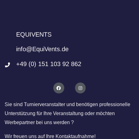
t
u
n
g
EQUIVENTS
N
a
info@EquiVents.de
v
i
+49 (0) 151 103 92 862
g
a
t
i
o
Sie sind Turnierveranstalter und benötigen professionelle
n
Unterstützung für Ihre Veranstaltung oder möchten
Werbepartner bei uns werden ?
Wir freuen uns auf Ihre Kontaktaufnahme!