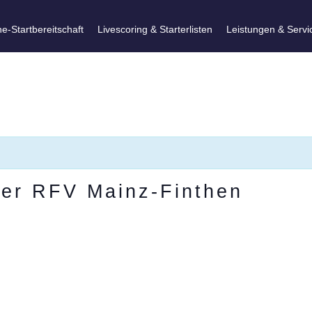
ne-Startbereitschaft
Livescoring & Starterlisten
Leistungen & Servi
ier RFV Mainz-Finthen