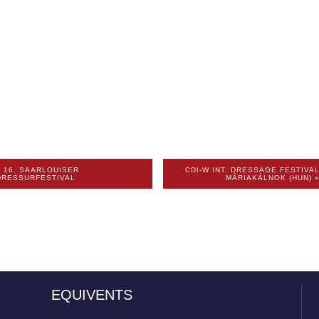
«
16. SAARLOUISER
CDI-W INT. DRESSAGE FESTIVA
DRESSURFESTIVAL
MÁRIAKÁLNOK (HUN)
EQUIVENTS