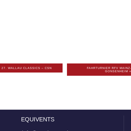
«
27. WALLAU CLASSICS – CSN
FAHRTURNIER RFV MAINZ
GONSENHEIM
EQUIVENTS