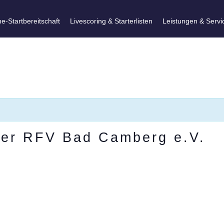
ne-Startbereitschaft
Livescoring & Starterlisten
Leistungen & Servi
nier RFV Bad Camberg e.V.