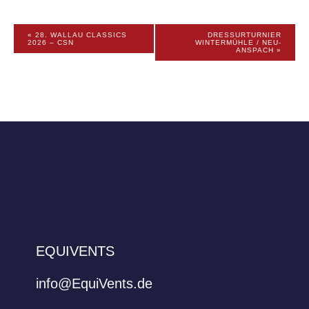
V
«
28. WALLAU CLASSICS
DRESSURTURNIER
2026 – CSN
WINTERMÜHLE / NEU-
e
ANSPACH
»
r
a
n
s
t
a
l
t
u
n
g
EQUIVENTS
N
a
info@EquiVents.de
v
i