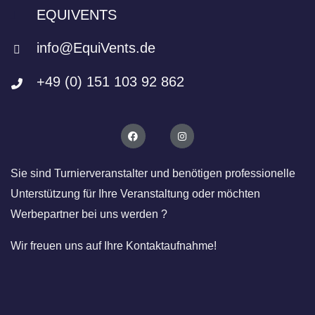
g
EQUIVENTS
N
a
info@EquiVents.de
v
i
+49 (0) 151 103 92 862
g
a
t
i
o
Sie sind Turnierveranstalter und benötigen professionelle
n
Unterstützung für Ihre Veranstaltung oder möchten
Werbepartner bei uns werden ?
Wir freuen uns auf Ihre Kontaktaufnahme!